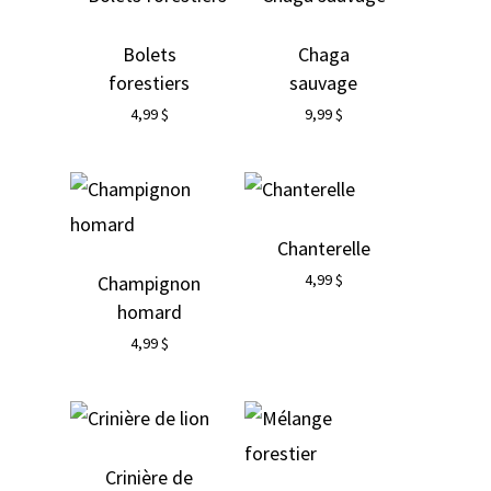
Bolets
Chaga
forestiers
sauvage
4,99
$
9,99
$
Chanterelle
4,99
$
Champignon
homard
4,99
$
Crinière de