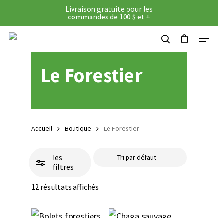
Skip
Livraison gratuite pour les
commandes de 100 $ et +
to
Panier
Close
Close
Cart
Menu
main
Filters
search
content
Le Forestier
Accueil
Boutique
Le Forestier
les
filtres
12 résultats affichés