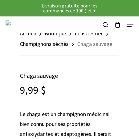
Panier
Close
Skip
Livraison gratuite pour les
Cart
commandes de 100 $ et +
to
Menu
main
search
Accueil
Boutique
Le Forestier
content
Champignons séchés
Chaga sauvage
Chaga sauvage
9,99
$
Le chaga est un champignon médicinal
bien connu pour ses propriétés
antioxydantes et adaptogènes. Il serait