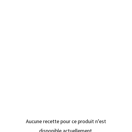
semaines) pour la consommer à votre
convenance.
Décoction de base : 14 grammes de chaga
par litre d’eau. Chauffer doucement
pendant 2 à 4 heures selon la
concentration désirée. Filtrer et conserver
le chaga au congélateur pour une seconde
utilisation.
Conservation du chaga
On conserve le chaga dans un endroit sec
à l’abri de la lumière.
Aucune recette pour ce produit n’est
disponible actuellement.