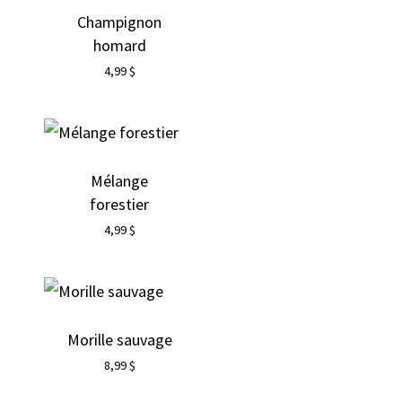
Champignon
homard
4,99
$
Mélange
forestier
4,99
$
Morille sauvage
8,99
$