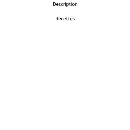
Description
Recettes
Profil de saveur du chaga sauvage
Ce champignon aux mille vertus est
consommé depuis des millénaires en
Sibérie. Ses extraordinaires propriétés