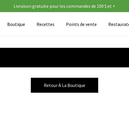
Livraison gratuite pour les commandes de 100 $ et +
Boutique
Recettes
Points de vente
Restaurate
Retour À La Boutique