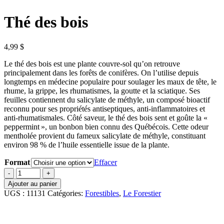
Thé des bois
4,99
$
Le thé des bois est une plante couvre-sol qu’on retrouve
principalement dans les forêts de conifères. On l’utilise depuis
longtemps en médecine populaire pour soulager les maux de tête, le
rhume, la grippe, les rhumatismes, la goutte et la sciatique. Ses
feuilles contiennent du salicylate de méthyle, un composé bioactif
reconnu pour ses propriétés antiseptiques, anti-inflammatoires et
anti-rhumatismales. Côté saveur, le thé des bois sent et goûte la «
peppermint », un bonbon bien connu des Québécois. Cette odeur
mentholée provient du fameux salicylate de méthyle, constituant
environ 98 % de l’huile essentielle issue de la plante.
Format
Effacer
quantité
de
Ajouter au panier
Thé
UGS :
11131
Catégories:
Forestibles
,
Le Forestier
des
bois