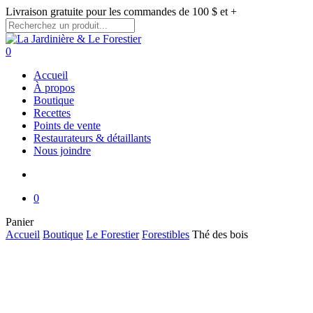
Skip
Livraison gratuite pour les commandes de 100 $ et +
to
main
Close
content
Search
search
0
Menu
Accueil
À propos
Boutique
Recettes
Points de vente
Restaurateurs & détaillants
Nous joindre
search
0
Close
Panier
Cart
Accueil
Boutique
Le Forestier
Forestibles
Thé des bois