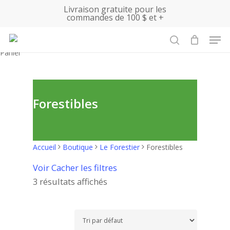
Skip
Livraison gratuite pour les
commandes de 100 $ et +
to
main
Men
content
search
Close
Panier
Cart
Forestibles
Accueil
Boutique
Le Forestier
Forestibles
Voir
Cacher
les filtres
3 résultats affichés