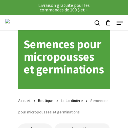
Skip
Livraison gratuite pour les
commandes de 100 $ et +
to
Panier
Close
Close
Cart
Menu
main
Filters
search
content
Semences pour
micropousses
et germinations
Accueil
Boutique
La Jardinière
Semences
pour micropousses et germinations