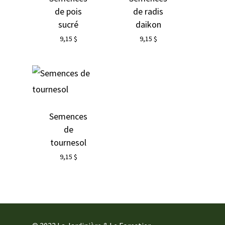
de pois
de radis
sucré
daikon
9,15
$
9,15
$
Semences
de
tournesol
9,15
$