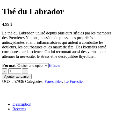
Thé du Labrador
4,99
$
Le thé du Labrador, utilisé depuis plusieurs siècles par les membres
des Premières Nations, possède de puissantes propriétés
antioxydantes et anti-inflammatoires qui aident à combattre les
douleurs, les courbatures et les maux de tête. Des bienfaits santé
corroborés par la science. On lui reconnaît aussi des vertus pour
atténuer la nervosité, le stress et le déséquilibre thyroïdien.
Format
Effacer
quantité
de
Ajouter au panier
Thé
UGS :
57936
Catégories:
Forestibles
,
Le Forestier
du
Labrador
Description
Recettes