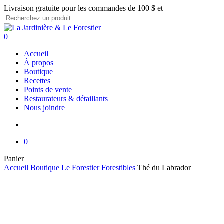
Skip
Livraison gratuite pour les commandes de 100 $ et +
to
main
Close
content
Search
search
0
Menu
Accueil
À propos
Boutique
Recettes
Points de vente
Restaurateurs & détaillants
Nous joindre
search
0
Close
Panier
Cart
Accueil
Boutique
Le Forestier
Forestibles
Thé du Labrador