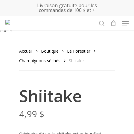
Skip
Livraison gratuite pour les
commandes de 100 $ et +
to
main
Men
content
search
Close
Panier
Cart
Accueil
Boutique
Le Forestier
Champignons séchés
Shiitake
Shiitake
4,99
$
Originaire d’Asie, le shiitake est aujourd’hui