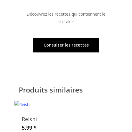
Les shiitakes séchés se conservent dans un
endroit frais et sec à l’abri de la lumière.
Découvrez les recettes qui contiennent le
shiitake.
Consulter les recettes
Produits similaires
Reishi
5,99
$