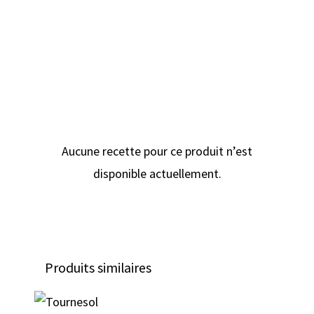
Végane
Conservation des pousses de roquette
Bien entreposées dans un contenant
hermétique avec du papier absorbant, les
pousses de roquette se conservent de 10
à 12 jours au réfrigérateur.
Aucune recette pour ce produit n’est
disponible actuellement.
Produits similaires