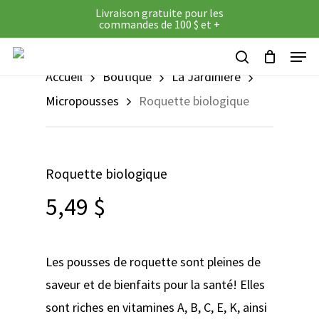
Skip
Livraison gratuite pour les
commandes de 100 $ et +
to
Panier
Close
Cart
Menu
main
search
Accueil
Boutique
La Jardinière
content
Micropousses
Roquette biologique
Roquette biologique
5,49
$
Les pousses de roquette sont pleines de
saveur et de bienfaits pour la santé! Elles
sont riches en vitamines A, B, C, E, K, ainsi