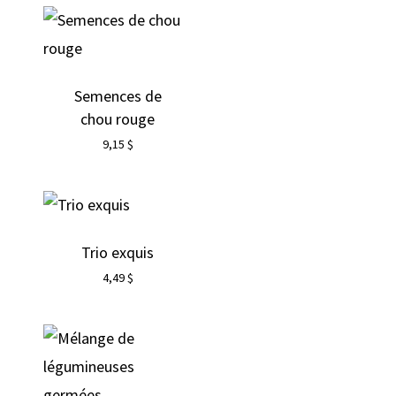
Semences de
chou rouge
9,15
$
Trio exquis
4,49
$