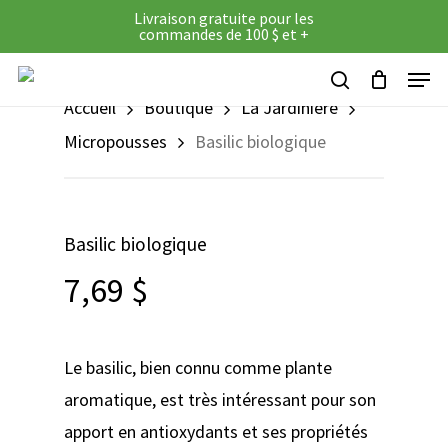
Panier
Close
Skip
Livraison gratuite pour les
Cart
commandes de 100 $ et +
to
Menu
main
search
Accueil
Boutique
La Jardinière
content
Micropousses
Basilic biologique
Basilic biologique
7,69
$
Le basilic, bien connu comme plante
aromatique, est très intéressant pour son
apport en antioxydants et ses propriétés