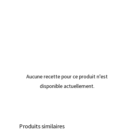
Végane
Conservation du basilic
Une fois coupées, les pousses de basilic se
conservent de 5 à 7 jours au réfrigérateur.
Pour plus de fraîcheur, transférez-les dans
un contenant hermétique avec un papier
absorbant.
Aucune recette pour ce produit n’est
disponible actuellement.
Produits similaires