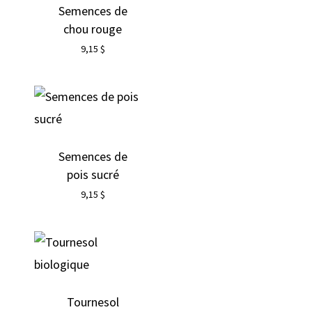
Semences de
chou rouge
9,15
$
Semences de
pois sucré
9,15
$
Tournesol