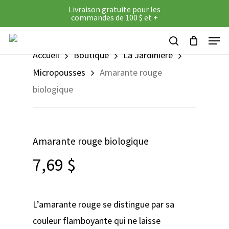
Skip
Livraison gratuite pour les
commandes de 100 $ et +
to
Panier
Close
Cart
Menu
main
search
Accueil
Boutique
La Jardinière
content
Micropousses
Amarante rouge
biologique
Amarante rouge biologique
7,69
$
L’amarante rouge se distingue par sa
couleur flamboyante qui ne laisse