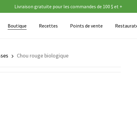
Livraison gratuite pour les commandes de 100 $ et +
Panier
Boutique
Recettes
Points de vente
Restaurate
sses
Chou rouge biologique