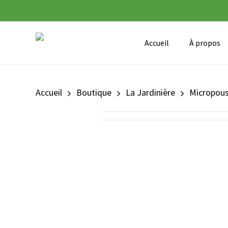
Skip
to
main
Accueil
À propos
content
Accueil
Boutique
La Jardinière
Micropou