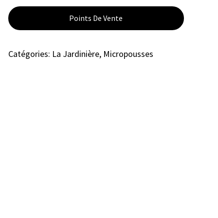
Points De Vente
Catégories:
La Jardinière
,
Micropousses